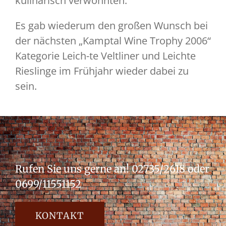
kulinarisch verwöhnten.
Es gab wiederum den großen Wunsch bei
der nächsten „Kamptal Wine Trophy 2006“
Kategorie Leich-te Veltliner und Leichte
Rieslinge im Frühjahr wieder dabei zu
sein.
Rufen Sie uns gerne an!
02735/2618 oder
0699/11551152
KONTAKT